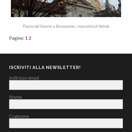
Piazza del Duomo a Bressanone, i mercatini di Natale
Pagine:
1
2
ISCRIVITI ALLA NEWSLETTER!
Indirizzo email
Nome
Cognome