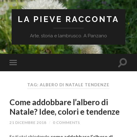
LA PIEVE RACCONTA
Arte, storia e lambrusco. A Panzano
TAG: ALBERO DI NATALE TENDENZE
Come addobbare l’albero di
Natale? Idee, colori e tendenze
21 DICEMBRE 2018
/
0 COMMENTS
Se ti stai chiedendo
come addobbare l’albero di