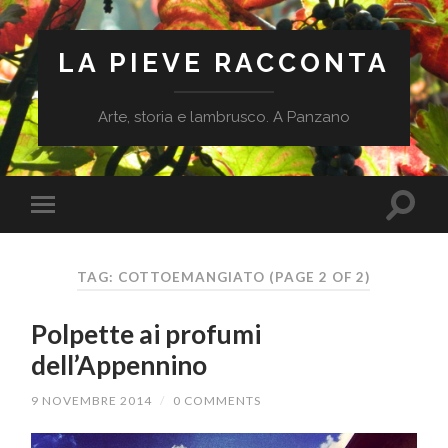
LA PIEVE RACCONTA
Arte, storia e lambrusco. A Panzano
TAG: COTTOEMANGIATO
(PAGE 2 OF 2)
Polpette ai profumi
dell’Appennino
9 NOVEMBRE 2014
/
0 COMMENTS