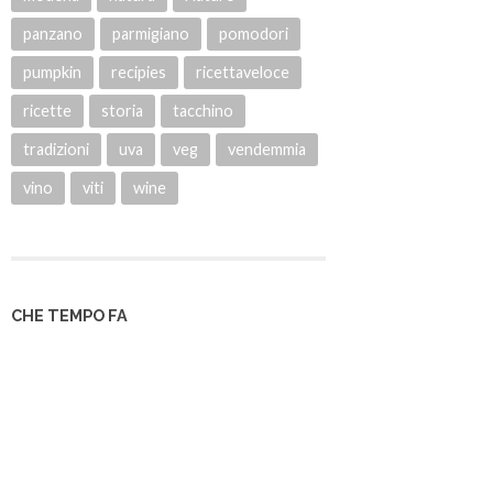
panzano
parmigiano
pomodori
pumpkin
recipies
ricettaveloce
ricette
storia
tacchino
tradizioni
uva
veg
vendemmia
vino
viti
wine
CHE TEMPO FA