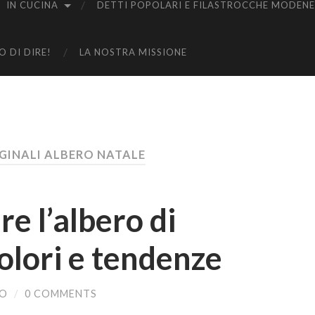
IN CUCINA
DETTI POPOLARI E FILASTROCCHE MODENE
 DI DIRE!
LA NOSTRA MISSIONE
IGINALI ALBERO NATALE
 l’albero di
colori e tendenze
NO
/
0 COMMENTS