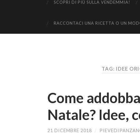
SCOPRI DI PIÙ SULLA VENDEMMIA!
RACCONTACI UNA RICETTA O UN MODO
TAG: IDEE OR
Come addobbare
Natale? Idee, 
21 DICEMBRE 2018
/
PIEVEDIPANZA