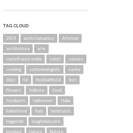
TAG CLOUD
2014
aceto balsamico
Aforismi
architettura
arte
castelfranco emilia
colori
colours
cooking
cottoemangiato
cucina
dolci
fai
festivalfilo14
fiori
flowers
folklore
food
foodporn
Halloween
Italia
italianfood
Italy
lambrusco
leggende
luoghidelcuore
modena
natura
Nature