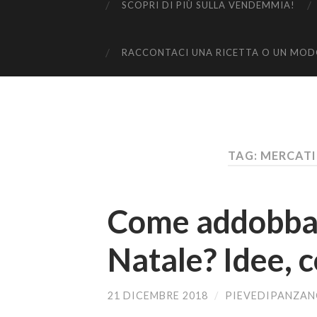
SCOPRI DI PIÙ SULLA VENDEMMIA!
RACCONTACI UNA RICETTA O UN MODO
TAG: MERCATI
Come addobbare
Natale? Idee, 
21 DICEMBRE 2018
/
PIEVEDIPANZA