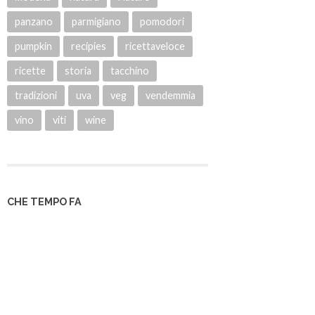
panzano
parmigiano
pomodori
pumpkin
recipies
ricettaveloce
ricette
storia
tacchino
tradizioni
uva
veg
vendemmia
vino
viti
wine
CHE TEMPO FA