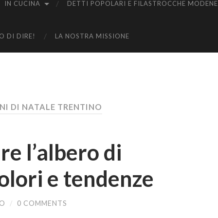
IN CUCINA
DETTI POPOLARI E FILASTROCCHE MODENE
 DI DIRE!
LA NOSTRA MISSIONE
NI DI NATALE TRENTINO
 l’albero di
colori e tendenze
NO
/
0 COMMENTS