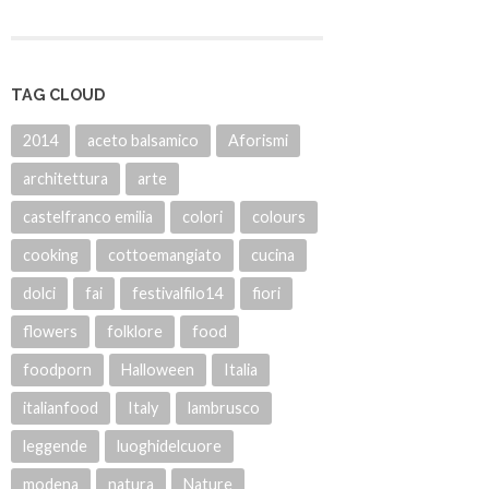
TAG CLOUD
2014
aceto balsamico
Aforismi
architettura
arte
castelfranco emilia
colori
colours
cooking
cottoemangiato
cucina
dolci
fai
festivalfilo14
fiori
flowers
folklore
food
foodporn
Halloween
Italia
italianfood
Italy
lambrusco
leggende
luoghidelcuore
modena
natura
Nature