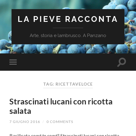
LA PIEVE RACCONTA
Arte, storia e lambrusco. A Panzano
TAG: RICETTAVELOCE
Strascinati lucani con ricotta
salata
7 GIUGNO 2016
/
0 COMMENTS
Basilicata
coast to coast
? Strascinati lucani con ricotta