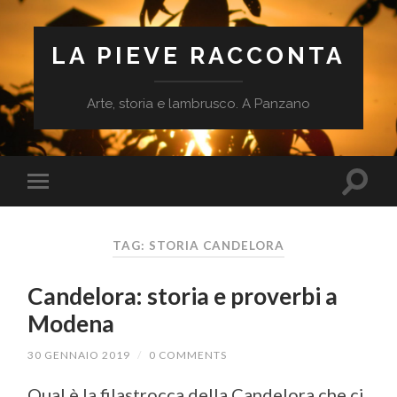
LA PIEVE RACCONTA
Arte, storia e lambrusco. A Panzano
TAG: STORIA CANDELORA
Candelora: storia e proverbi a
Modena
30 GENNAIO 2019
/
0 COMMENTS
Qual è la filastrocca della Candelora che ci