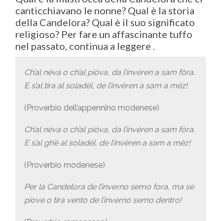
canticchiavano le nonne? Qual è la storia
della Candelora? Qual è il suo significato
religioso? Per fare un affascinante tuffo
nel passato, continua a leggere .
Ch’al néva o ch’al pióva, da l’invéren a sam fòra.
E s’al tira al soladèl, de l’invéren a sam a mèz!
(Proverbio dell’appennino modenese)
Ch’al néva o ch’al pióva, da l’invéren a sam fòra.
E s’al gh’è al soladèl, de l’invéren a sam a mèz!
(Proverbio modenese)
Per la Candelora de l’inverno semo fora, ma se
piove o tira vento de l’inverno semo dentro!