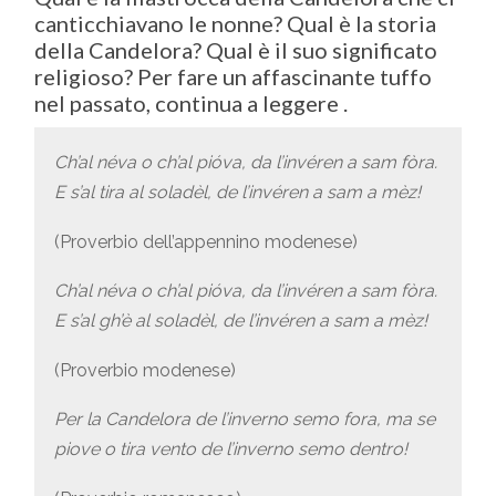
canticchiavano le nonne? Qual è la storia
della Candelora? Qual è il suo significato
religioso? Per fare un affascinante tuffo
nel passato, continua a leggere .
Ch’al néva o ch’al pióva, da l’invéren a sam fòra.
E s’al tira al soladèl, de l’invéren a sam a mèz!
(Proverbio dell’appennino modenese)
Ch’al néva o ch’al pióva, da l’invéren a sam fòra.
E s’al gh’è al soladèl, de l’invéren a sam a mèz!
(Proverbio modenese)
Per la Candelora de l’inverno semo fora, ma se
piove o tira vento de l’inverno semo dentro!