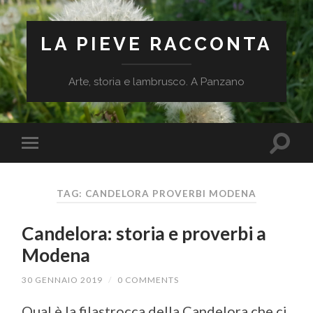
LA PIEVE RACCONTA
Arte, storia e lambrusco. A Panzano
TAG: CANDELORA PROVERBI MODENA
Candelora: storia e proverbi a
Modena
30 GENNAIO 2019
/
0 COMMENTS
Qual è la filastrocca della Candelora che ci