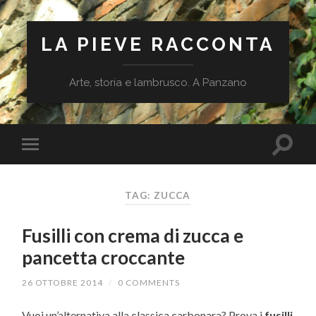
LA PIEVE RACCONTA
Arte, storia e lambrusco. A Panzano
TAG: ZUCCA
Fusilli con crema di zucca e
pancetta croccante
26 OTTOBRE 2014
/
0 COMMENTS
Vuoi un’alternativa alla classica carbonara? Prova i
fusilli