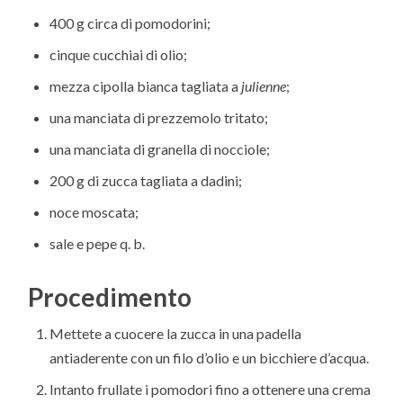
400 g circa di pomodorini;
cinque cucchiai di olio;
mezza cipolla bianca tagliata a
julienne
;
una manciata di prezzemolo tritato;
una manciata di granella di nocciole;
200 g di zucca tagliata a dadini;
noce moscata;
sale e pepe q. b.
Procedimento
Mettete a cuocere la zucca in una padella
antiaderente con un filo d’olio e un bicchiere d’acqua.
Intanto frullate i pomodori fino a ottenere una crema