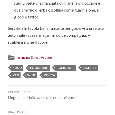
Aggiungete una manciata di granella di nocciole e
qualche filo di erba cipollina come guarnizione, e il
gioco è fatto!
Servitela in tavola bella fumante per godervi una serata
autunnale in casa, magari in dolce compagnia. Vi
scalderà anche il cuore.
In cucina
,
Sano e Vegano
FOOD
FOODPORN
POMODORI
RICETTE
VEG
WINE
ZUCCA
PREVIOUS POST
Linguine di Halloween alla crema di zucca
NEXT POST